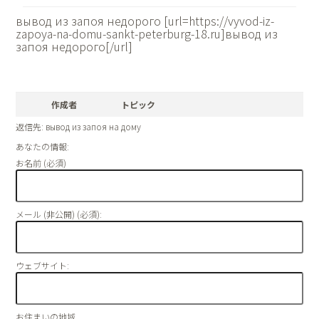
вывод из запоя недорого [url=https://vyvod-iz-
zapoya-na-domu-sankt-peterburg-18.ru]вывод из
запоя недорого[/url]
作成者
トピック
返信先: вывод из запоя на дому
あなたの情報:
お名前 (必須)
メール (非公開) (必須):
ウェブサイト:
お住まいの地域