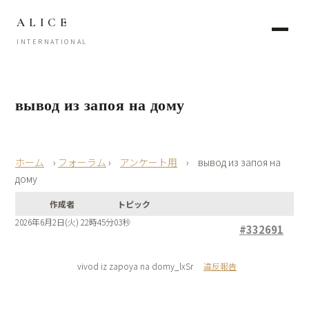
ALICE
INTERNATIONAL
вывод из запоя на дому
›
フォーラム
›
アンケート用
›
вывод из запоя на
дому
作成者
トピック
2026年6月2日(火) 22時45分03秒
#332691
vivod iz zapoya na domy_lxSr
違反報告