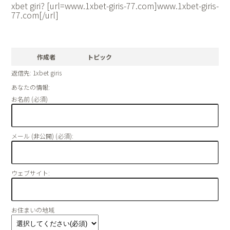
xbet giri? [url=www.1xbet-giris-77.com]www.1xbet-giris-
77.com[/url]
作成者
トピック
返信先: 1xbet giris
あなたの情報:
お名前 (必須)
メール (非公開) (必須):
ウェブサイト:
お住まいの地域