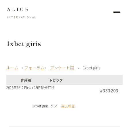
ALICE
INTERNATIONAL
1xbet giris
›
フォーラム
›
アンケート用
›
1xbet giris
作成者
トピック
2026年6月2日(火) 23時18分57秒
#333203
1xbet giris_dlSr
違反報告