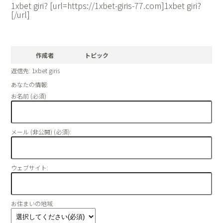
1xbet giri? [url=https://1xbet-giris-77.com]1xbet giri?
[/url]
作成者
トピック
返信先: 1xbet giris
あなたの情報:
お名前 (必須)
メール (非公開) (必須):
ウェブサイト:
お住まいの地域