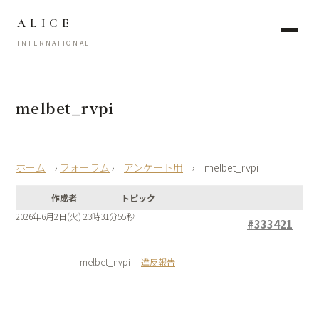
ALICE
INTERNATIONAL
melbet_rvpi
›
フォーラム
›
アンケート用
›
melbet_rvpi
作成者
トピック
2026年6月2日(火) 23時31分55秒
#333421
melbet_nvpi
違反報告