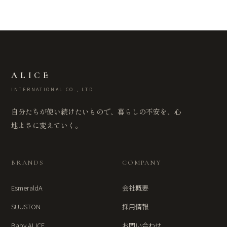
ALICE
INTERNATIONAL CO., LTD
自分たちが使い続けたいもので、暮らしの不安を、心
地よさに変えていく。
BRANDS
COMPANY
EsmeraldA
会社概要
SUUSTON
採用情報
Baby ALICE
お問い合わせ