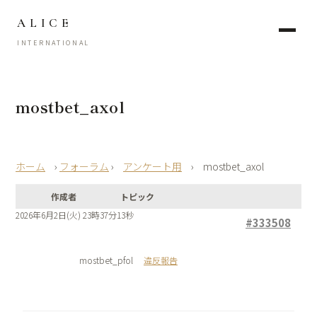
ALICE
INTERNATIONAL
mostbet_axol
›
フォーラム
›
アンケート用
›
mostbet_axol
作成者
トピック
2026年6月2日(火) 23時37分13秒
#333508
mostbet_pfol
違反報告