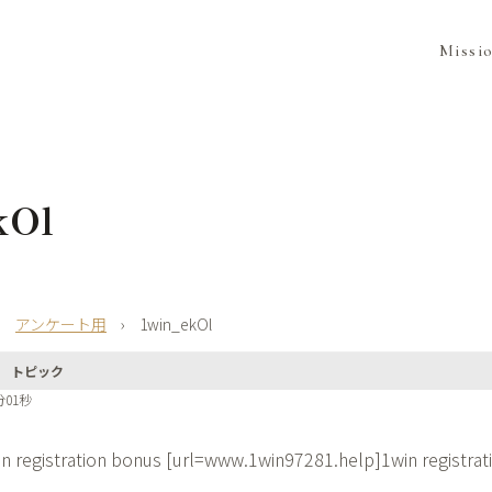
Missi
kOl
›
アンケート用
›
1win_ekOl
トピック
分01秒
n registration bonus [url=www.1win97281.help]1win registrat