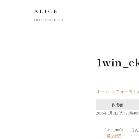
ALICE
INTERNATIONAL
1win_e
›
フォーラム
作成者
2026年6月2日(火) 23時40
1wi
1win_nnOl
違反報告