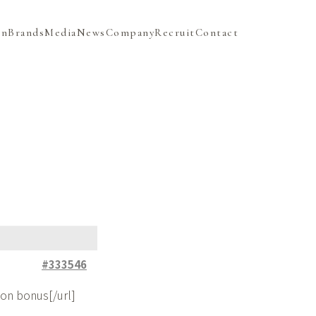
on
Brands
Media
News
Company
Recruit
Contact
#333546
ion bonus[/url]