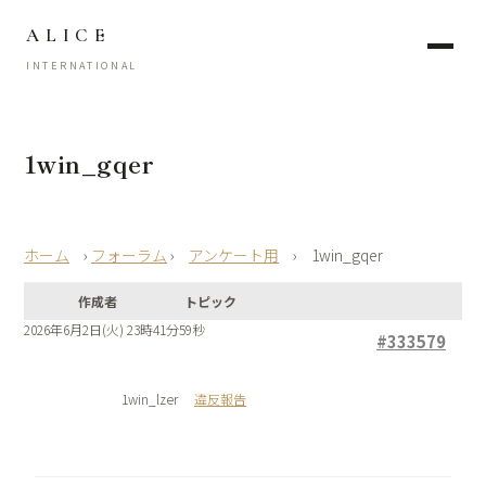
ALICE
INTERNATIONAL
1win_gqer
›
フォーラム
›
アンケート用
›
1win_gqer
作成者
トピック
2026年6月2日(火) 23時41分59秒
#333579
1win_lzer
違反報告