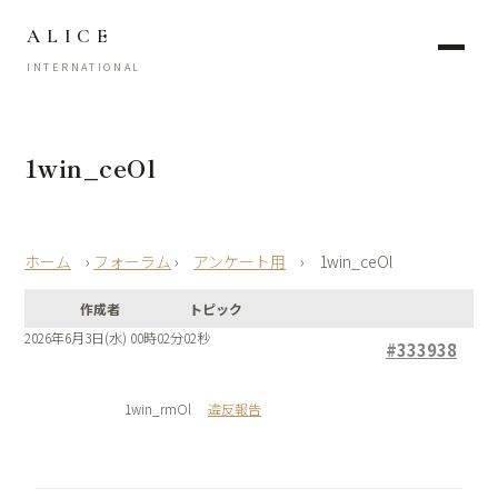
ALICE
INTERNATIONAL
1win_ceOl
›
フォーラム
›
アンケート用
›
1win_ceOl
作成者
トピック
2026年6月3日(水) 00時02分02秒
#333938
1win_rmOl
違反報告