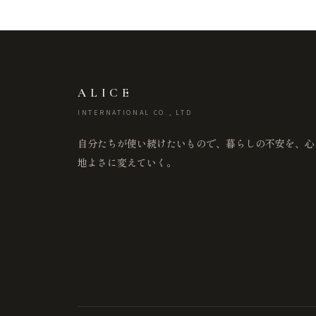
ALICE
INTERNATIONAL CO., LTD
自分たちが使い続けたいもので、暮らしの不安を、心
地よさに変えていく。