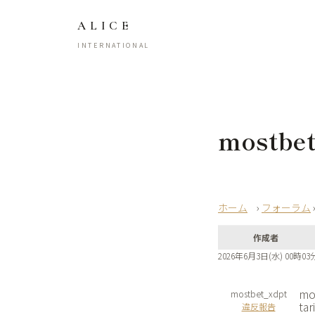
ALICE
INTERNATIONAL
mostbet
›
フォーラム
作成者
2026年6月3日(水) 00時03
mos
mostbet_xdpt
tar
違反報告