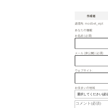
作成者
返信先: mostbet_eipt
あなたの情報:
お名前 (必須)
メール (非公開) (必須):
ウェブサイト:
お住まいの地域