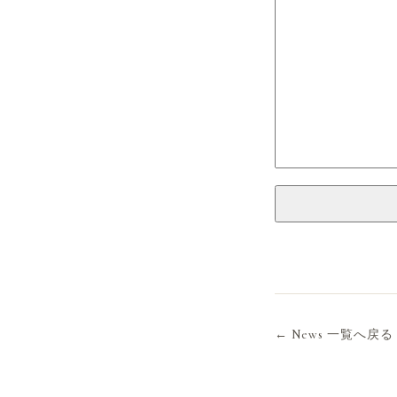
← News 一覧へ戻る