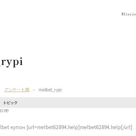
Missi
rypi
›
アンケート用
›
melbet_rypi
トピック
分23秒
lbet купон [url=melbet62894.help]melbet62894.help[/url]