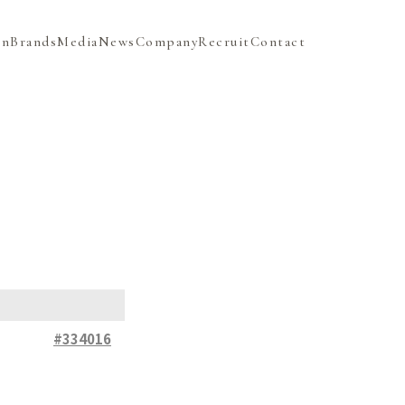
on
Brands
Media
News
Company
Recruit
Contact
#334016