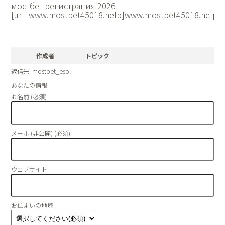
мостбет регистрация 2026
[url=www.mostbet45018.help]www.mostbet45018.help[/u
作成者
トピック
返信先: mostbet_esol
あなたの情報:
お名前 (必須)
メール (非公開) (必須):
ウェブサイト:
お住まいの地域