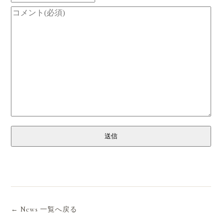
送信
← News 一覧へ戻る