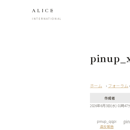
ALICE
INTERNATIONAL
pinup_
›
フォーラム
作成者
2026年6月3日(水) 01時47
pi
pinup_qqpi
違反報告