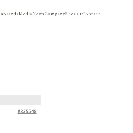
on
Brands
Media
News
Company
Recruit
Contact
#335548