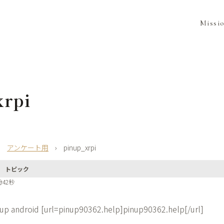
Missi
xrpi
›
アンケート用
›
pinup_xrpi
トピック
分42秒
nup android [url=pinup90362.help]pinup90362.help[/url]