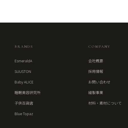
BRANDS
COMPANY
EsmeraldA
会社概要
SUUSTON
採用情報
Baby ALICE
お問い合わせ
睡眠美容研究所
縫製事業
子供百貨店
材料・素材について
Blue Topaz