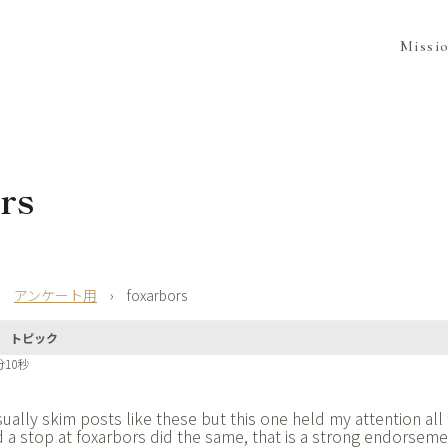
Missi
rs
›
アンケート用
›
foxarbors
トピック
分10秒
sually skim posts like these but this one held my attention all
 a stop at
foxarbors did the same, that is a strong endorsem