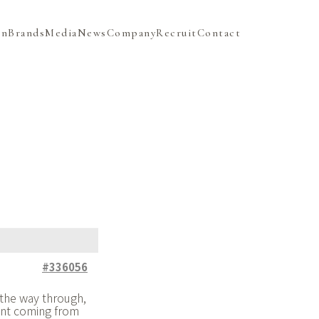
on
Brands
Media
News
Company
Recruit
Contact
#336056
 the way through,
ent coming from