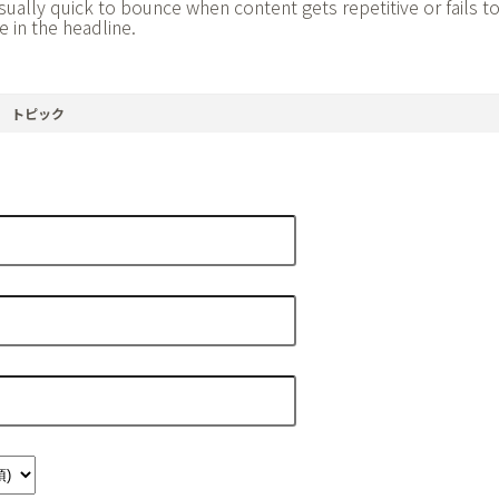
ally quick to bounce when content gets repetitive or fails to 
e in the headline.
トピック