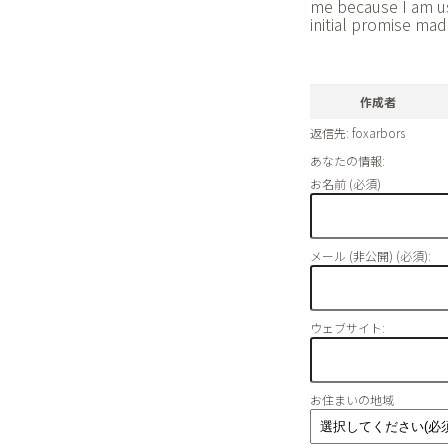
me because I am usu
initial promise mad
作成者
返信先: foxarbors
あなたの情報:
お名前 (必須)
メール (非公開) (必須):
ウェブサイト:
お住まいの地域