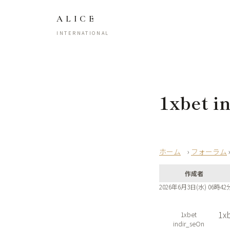
ALICE
INTERNATIONAL
1xbet i
›
フォーラム
作成者
2026年6月3日(水) 06時42
1xb
1xbet
indir_seOn