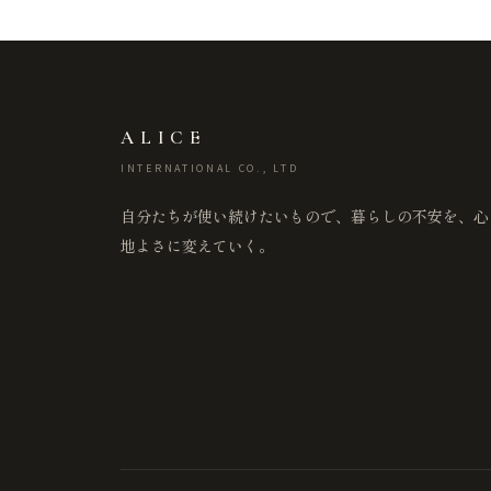
ALICE
INTERNATIONAL CO., LTD
自分たちが使い続けたいもので、暮らしの不安を、心
地よさに変えていく。