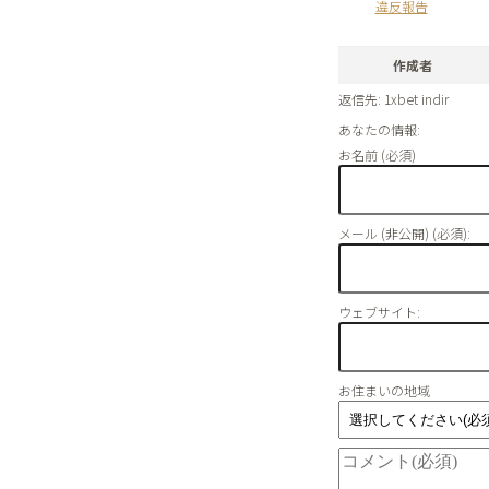
違反報告
作成者
返信先: 1xbet indir
あなたの情報:
お名前 (必須)
メール (非公開) (必須):
ウェブサイト:
お住まいの地域