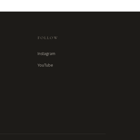
FOLLOW
Instagram
YouTube