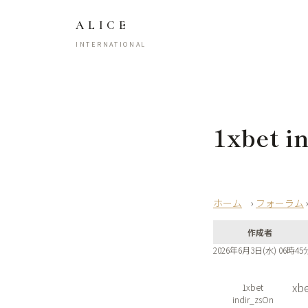
ALICE
INTERNATIONAL
1xbet i
›
フォーラム
作成者
2026年6月3日(水) 06時45
xbe
1xbet
indir_zsOn