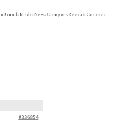
on
Brands
Media
News
Company
Recruit
Contact
#336854