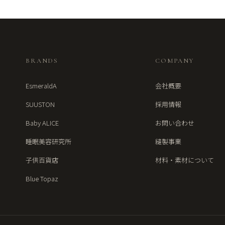
BRANDS
COMPANY
EsmeraldA
会社概要
SUUSTON
採用情報
Baby ALICE
お問い合わせ
睡眠美容研究所
縫製事業
子供百貨店
材料・素材について
Blue Topaz