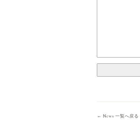
← News 一覧へ戻る