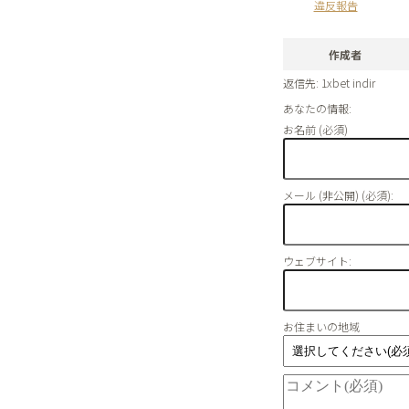
違反報告
作成者
返信先: 1xbet indir
あなたの情報:
お名前 (必須)
メール (非公開) (必須):
ウェブサイト:
お住まいの地域