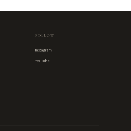
FOLLOW
Instagram
YouTube