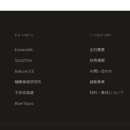
BRANDS
COMPANY
EsmeraldA
会社概要
SUUSTON
採用情報
Baby ALICE
お問い合わせ
睡眠美容研究所
縫製事業
子供百貨店
材料・素材について
Blue Topaz