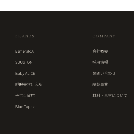
BRANDS
COMPANY
EsmeraldA
会社概要
SUUSTON
採用情報
Baby ALICE
お問い合わせ
睡眠美容研究所
縫製事業
子供百貨店
材料・素材について
Blue Topaz