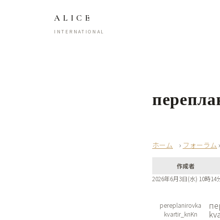
ALICE
INTERNATIONAL
перепла
›
フォーラム
作成者
2026年6月3日(水) 10時14
пе
pereplanirovka
kv
kvartir_knKn