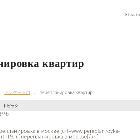
Missi
нировка квартир
›
アンケート用
›
перепланировка квартир
トピック
分33秒
репланировка в москве [url=www.pereplanirovka-
artir19.ru]перепланировка в москве[/url]