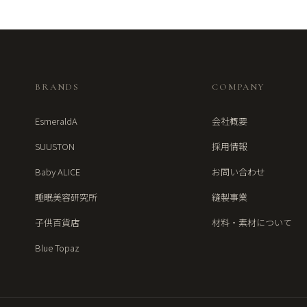
BRANDS
COMPANY
EsmeraldA
会社概要
SUUSTON
採用情報
Baby ALICE
お問い合わせ
睡眠美容研究所
縫製事業
子供百貨店
材料・素材について
Blue Topaz