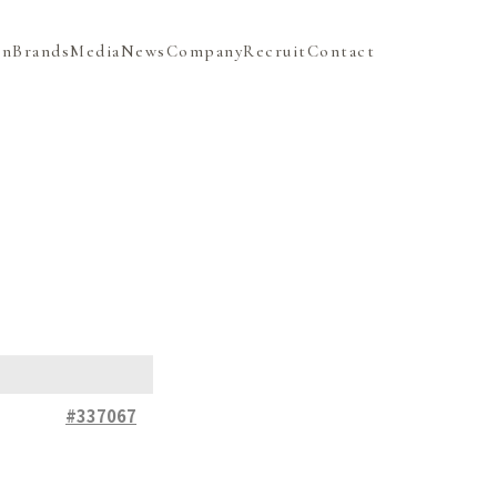
on
Brands
Media
News
Company
Recruit
Contact
#337067