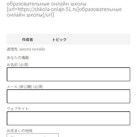
образовательные онлайн школы
[url=https://shkola-onlajn-51.ru]образовательные
онлайн школы[/url]
作成者
トピック
返信先: школа онлайн
あなたの情報:
お名前 (必須)
メール (非公開) (必須):
ウェブサイト:
お住まいの地域