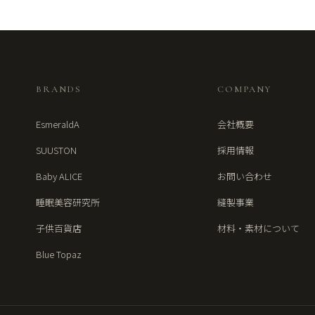
BRANDS
COMPANY
EsmeraldA
会社概要
SUUSTON
採用情報
Baby ALICE
お問い合わせ
睡眠美容研究所
縫製事業
子供百貨店
材料・素材について
Blue Topaz