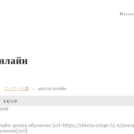
Missi
нлайн
›
アンケート用
›
школа онлайн
トピック
分28秒
лайн школа обучение [url=https://shkola-onlajn-51.ru]он
учение[/url]