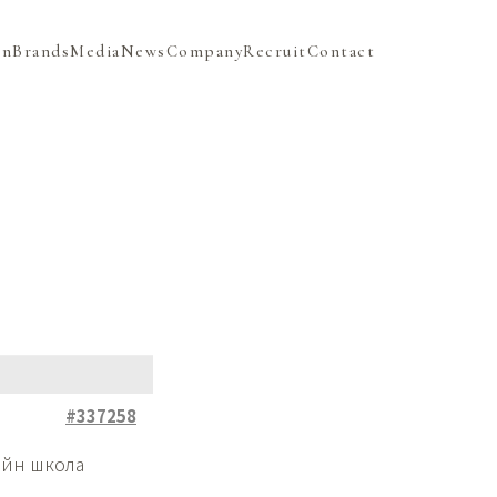
on
Brands
Media
News
Company
Recruit
Contact
#337258
лайн школа