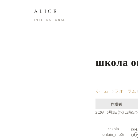
ALICE
INTERNATIONAL
школа о
›
フォーラム
作成者
2026年6月3日(水) 12時57
он
shkola
об
onlain_mpSr