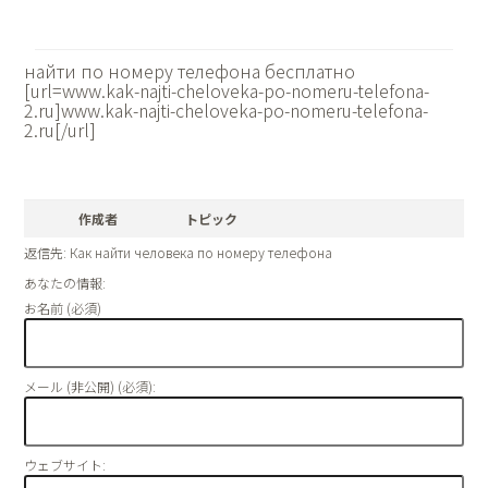
найти по номеру телефона бесплатно
[url=www.kak-najti-cheloveka-po-nomeru-telefona-
2.ru]www.kak-najti-cheloveka-po-nomeru-telefona-
2.ru[/url]
作成者
トピック
返信先: Как найти человека по номеру телефона
あなたの情報:
お名前 (必須)
メール (非公開) (必須):
ウェブサイト: