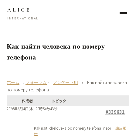
ALICE
INTERNATIONAL
Как найти человека по номеру
телефона
›
フォーラム
›
アンケート用
›
Как найти человека
по номеру телефона
作成者
トピック
2026年6月4日(木) 20時54分48秒
#339631
Kak naiti cheloveka po nomery telefona_neoi
違反報
告