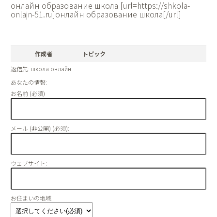
онлайн образование школа [url=https://shkola-
onlajn-51.ru]онлайн образование школа[/url]
作成者
トピック
返信先: школа онлайн
あなたの情報:
お名前 (必須)
メール (非公開) (必須):
ウェブサイト:
お住まいの地域