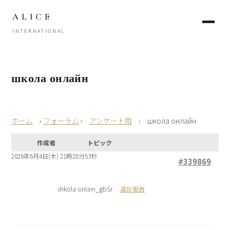
ALICE
INTERNATIONAL
школа онлайн
›
フォーラム
›
アンケート用
›
школа онлайн
作成者
トピック
2026年6月4日(木) 21時28分53秒
#339869
shkola onlain_gbSr
違反報告