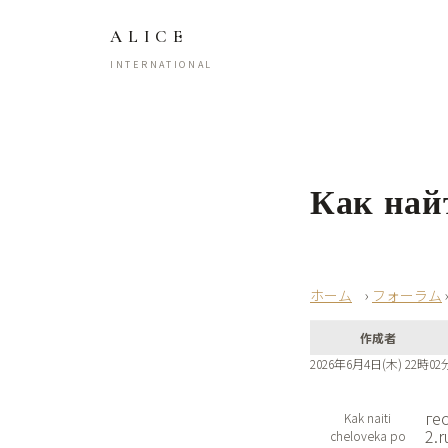
ALICE
INTERNATIONAL
Как най
›
フォーラム
作成者
2026年6月4日(木) 22時02
ге
Kak naiti
2.
cheloveka po