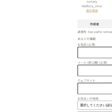
nomery
telefona_xmoi
違反報告
作成者
返信先: Как найти челов
あなたの情報:
お名前 (必須)
メール (非公開) (必須):
ウェブサイト:
お住まいの地域