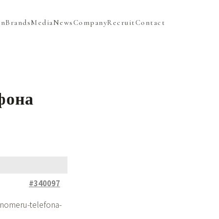
on
Brands
Media
News
Company
Recruit
Contact
фона
#340097
nomeru-telefona-