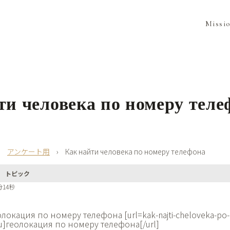
Missi
ти человека по номеру теле
›
アンケート用
›
Как найти человека по номеру телефона
トピック
分14秒
олокация по номеру телефона [url=kak-najti-cheloveka-po-
ru]геолокация по номеру телефона[/url]