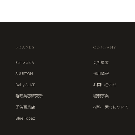
BRANDS
COMPANY
EsmeraldA
会社概要
SUUSTON
採用情報
Baby ALICE
お問い合わせ
睡眠美容研究所
縫製事業
子供百貨店
材料・素材について
Blue Topaz