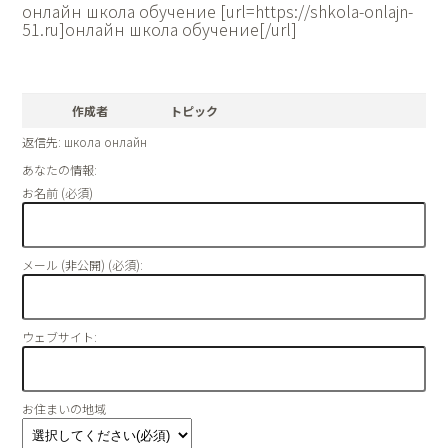
онлайн школа обучение [url=https://shkola-onlajn-
51.ru]онлайн школа обучение[/url]
作成者
トピック
返信先: школа онлайн
あなたの情報:
お名前 (必須)
メール (非公開) (必須):
ウェブサイト:
お住まいの地域