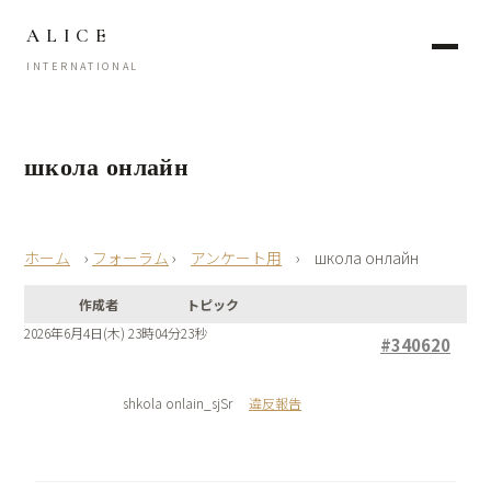
ALICE
INTERNATIONAL
школа онлайн
›
フォーラム
›
アンケート用
›
школа онлайн
作成者
トピック
2026年6月4日(木) 23時04分23秒
#340620
shkola onlain_sjSr
違反報告