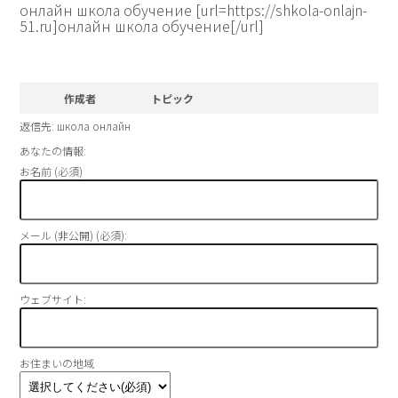
онлайн школа обучение [url=https://shkola-onlajn-
51.ru]онлайн школа обучение[/url]
作成者
トピック
返信先: школа онлайн
あなたの情報:
お名前 (必須)
メール (非公開) (必須):
ウェブサイト:
お住まいの地域