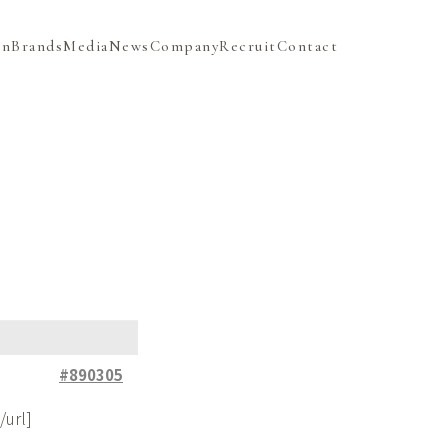
on
Brands
Media
News
Company
Recruit
Contact
#890305
/url]