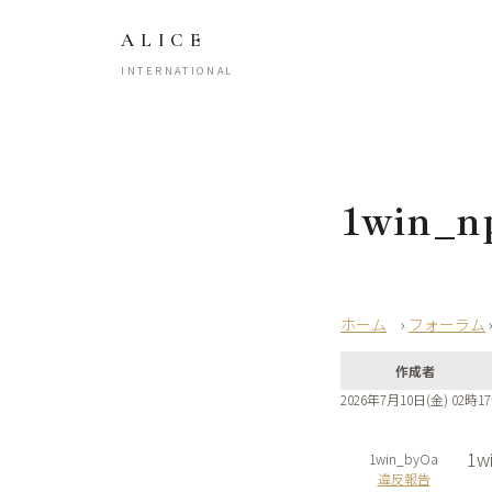
ALICE
INTERNATIONAL
1win_n
›
フォーラム
作成者
2026年7月10日(金) 02時1
1wi
1win_byOa
違反報告