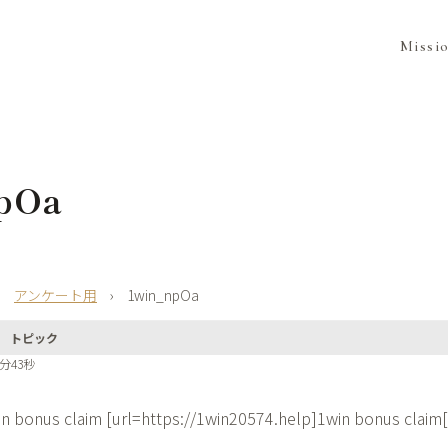
Missi
pOa
›
アンケート用
›
1win_npOa
トピック
7分43秒
n bonus claim [url=https://1win20574.help]1win bonus claim[