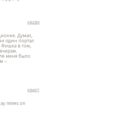
#363394
ционке. Думал,
шли один портал
. Фишка в том,
ечерам.
для меня было
м –
#364077
lay mines on