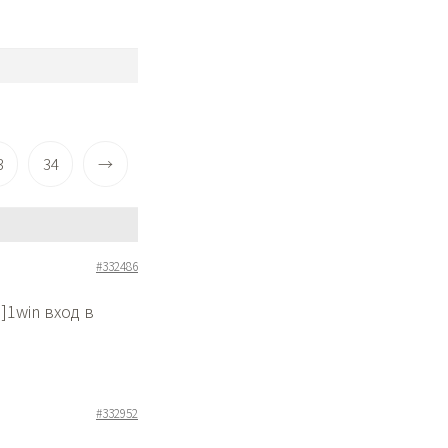
3
34
→
#332486
]1win вход в
#332952