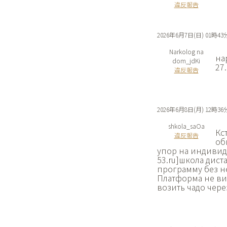
違反報告
2026年6月7日(日) 01時43
Narkolog na
на
dom_jdKi
27
違反報告
2026年6月8日(月) 12時36
shkola_saOa
Кс
違反報告
об
упор на индивиду
53.ru]школа дист
программу без н
Платформа не вис
возить чадо чере