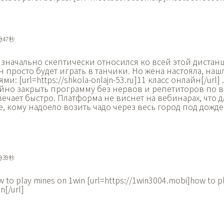
分47秒
изначально скептически относился ко всей этой дистан
н просто будет играть в танчики. Но жена настояла, на
и: [url=https://shkola-onlajn-53.ru]11 класс онлайн[/url] 
йно закрыть программу без нервов и репетиторов по в
ечает быстро. Платформа не виснет на вебинарах, что 
, кому надоело возить чадо через весь город под дожде
分39秒
 to play mines on 1win [url=https://1win3004.mobi]how to p
n[/url]