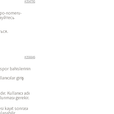
#354798
-po-nomeru-
зуйтесь
ься.
#356646
spor bahislerinin
anıcılar giriş
ır. Kullanıcı adı
lunması gerekir.
esi kayıt sonrası
anabilir.