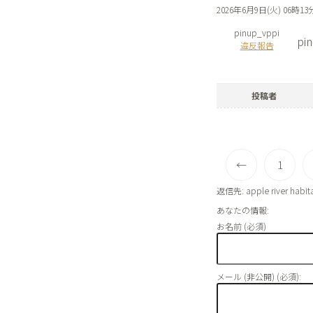
2026年6月9日(火) 06時13
pinup_vppi
pi
違反報告
投稿者
←
1
返信先: apple river habitat
あなたの情報:
お名前 (必須)
メール (非公開) (必須):