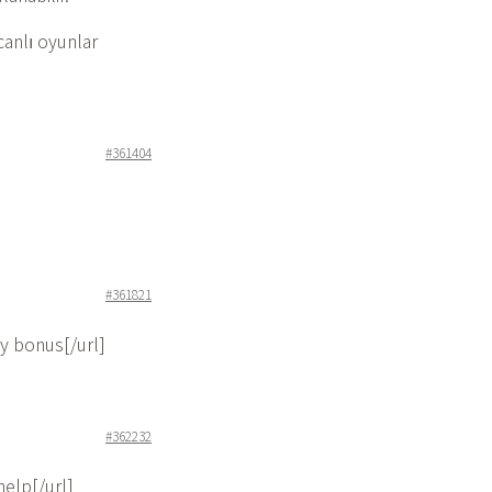
 canlı oyunlar
#361404
#361821
y bonus[/url]
#362232
elp[/url]