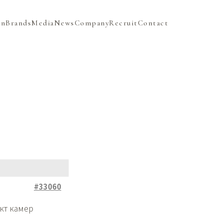
on
Brands
Media
News
Company
Recruit
Contact
#33060
кт камер