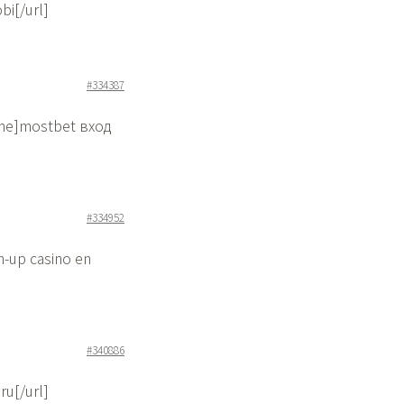
i[/url]
#334387
ine]mostbet вход
#334952
n-up casino en
#340886
ru[/url]