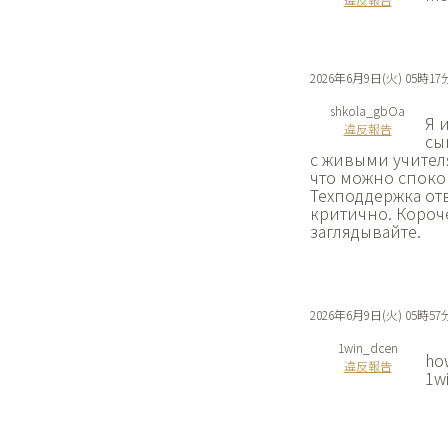
2026年6月9日(火) 05時17
shkola_gbOa
Я 
違反報告
сы
с живыми учителям
что можно споко
Техподдержка отв
критично. Короче
заглядывайте.
2026年6月9日(火) 05時57
1win_dcen
how
違反報告
1wi