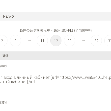
トピック
15件の返信を表示中 - 166 - 180件目 (全499件中)
2
3
11
12
13
32
3
…
…
返信
分04秒
in вход в личный кабинет [url=https://www.1win68401.help
чный кабинет[/url]
分31秒