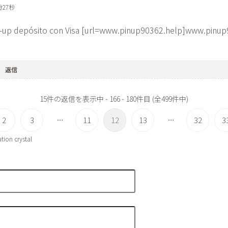
分27秒
n-up depósito con Visa [url=www.pinup90362.help]www.pinup9
返信
15件の返信を表示中 - 166 - 180件目 (全499件中)
2
3
11
12
13
32
3
…
…
ion crystal