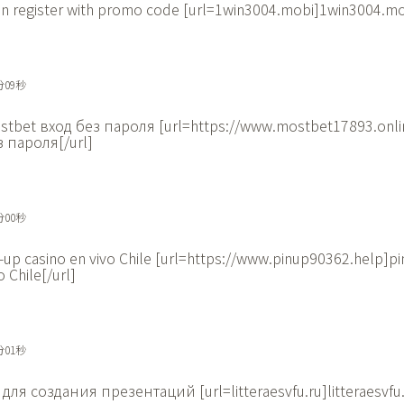
in register with promo code [url=1win3004.mobi]1win3004.mob
分09秒
stbet вход без пароля [url=https://www.mostbet17893.onl
з пароля[/url]
分00秒
-up casino en vivo Chile [url=https://www.pinup90362.help]pi
o Chile[/url]
分01秒
для создания презентаций [url=litteraesvfu.ru]litteraesvfu.