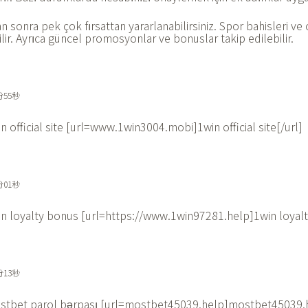
an sonra pek çok fırsattan yararlanabilirsiniz. Spor bahisleri ve
lir. Ayrıca güncel promosyonlar ve bonuslar takip edilebilir.
分55秒
n official site [url=www.1win3004.mobi]1win official site[/url]
分01秒
n loyalty bonus [url=https://www.1win97281.help]1win loyalt
分13秒
stbet parol bərpası [url=mostbet45039.help]mostbet45039.h