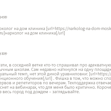
分45秒
рколог на дом клиника [url=https://narkolog-na-dom-mosk
.ru]нарколог на дом клиника[/url]
分38秒
тати, в соседней ветке кто-то спрашивал про адекватну
ычным школам. Сам недавно наткнулся на одну площадку
альный темп, нет этой дикой уравниловки: [url=https://s
анционного обучения[/url] . Фишка в том, что можно с
ервов и репетиторов по вечерам. Техподдержка отвечае
нет на вебинарах, что для меня было критично. Короче
з весь город под дождем – заглядывайте.