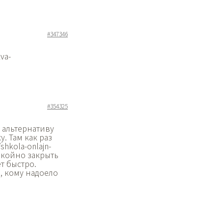
#347346
va-
#354325
ю альтернативу
. Там как раз
hkola-onlajn-
покойно закрыть
т быстро.
, кому надоело