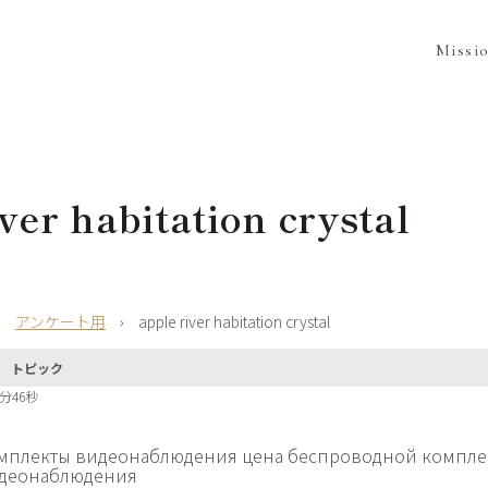
Missi
ver habitation crystal
›
アンケート用
›
apple river habitation crystal
トピック
2分46秒
мплекты видеонаблюдения цена
беспроводной компле
деонаблюдения