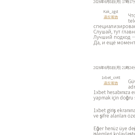
2026年6月8日(月) 17時17
Kak_zgst
Чт
違反報告
te
специализирова
Слушай, тут глав
Лучший подход —
Да, и ещё момент
2026年6月8日(月) 21時24
1xbet_cnKt
Güv
違反報告
adr
1xbet hesabınıza eri
yapmak için doğru si
1xbet giriş ekranın
ve şifre alanları 
Eğer henüz üye değil
işlemleri kolaylaşt