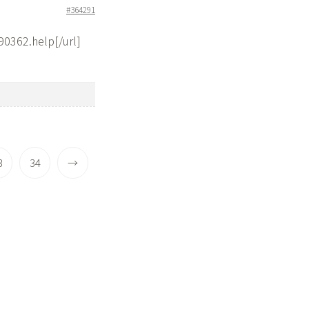
#364291
0362.help[/url]
3
34
→