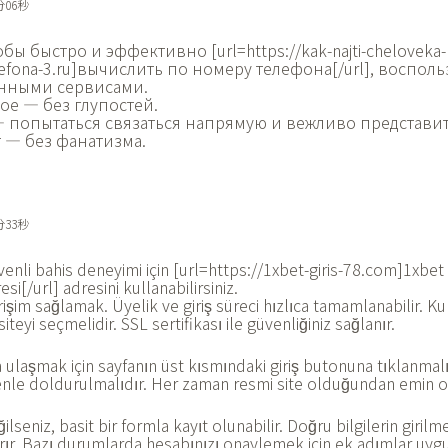
分06秒
обы быстро и эффективно [url=https://kak-najti-cheloveka
lefona-3.ru]вычислить по номеру телефона[/url], восполь
нными сервисами.
ное — без глупостей.
 попытаться связаться напрямую и вежливо представит
 — без фанатизма.
分33秒
enli bahis deneyimi için [url=https://1xbet-giris-78.com]1xbet 
esi[/url] adresini kullanabilirsiniz.
şim sağlamak. Üyelik ve giriş süreci hızlıca tamamlanabilir. Kull
teyi seçmelidir. SSL sertifikası ile güvenliğiniz sağlanır.
a ulaşmak için sayfanın üst kısmındaki giriş butonuna tıklanmalıd
özenle doldurulmalıdır. Her zaman resmi site olduğundan emin o
seniz, basit bir formla kayıt olunabilir. Doğru bilgilerin girilm
ırır. Bazı durumlarda hesabınızı onaylemek için ek adımlar uygul