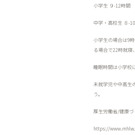
小学生 ９
-12
時間
中学・高校生 ８
-1
小学生の場合は
9
時
る場合で
22
時就寝
睡眠時間は小学校
未就学児や中高生
う。
厚生労働省
/
健康づ
https://www.mhlw