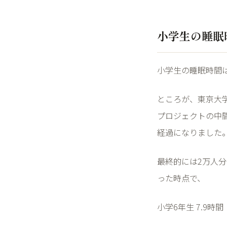
小学生の睡眠
小学生の睡眠時間
ところが、東京大
プロジェクトの中
経過になりました
最終的には
2
万人分
った時点で、
小学
6
年生
7.9
時間