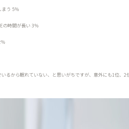
しまう
5
％
NE
の時間が長い
3
％
2
％
でいるから眠れていない、と思いがちですが、意外にも
1
位、
2