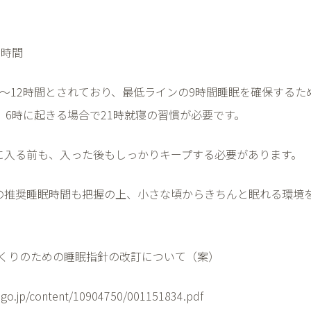
0
時間
～
12
時間とされており、最低ラインの
9
時間睡眠を確保するた
、
6
時に起きる場合で
21
時就寝の習慣が必要です。
に入る前も、入った後もしっかりキープする必要があります。
の推奨睡眠時間も把握の上、小さな頃からきちんと眠れる環境
くりのための睡眠指針の改訂について（案）
.go.jp/content/10904750/001151834.pdf