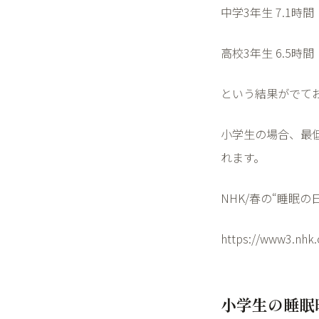
中学
3
年生
7.1
時間
高校
3
年生
6.5
時間
という結果がでて
小学生の場合、最
れます。
NHK/
春の
“
睡眠の
https://www3.nhk
小学生の睡眠