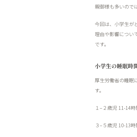
親御様も多いので
今回は、小学生が
理由や影響につい
です。
小学生の睡眠時
厚生労働省の睡眠
す。
１
–
２歳児
11-14
時
３
–
５歳児
10-13
時