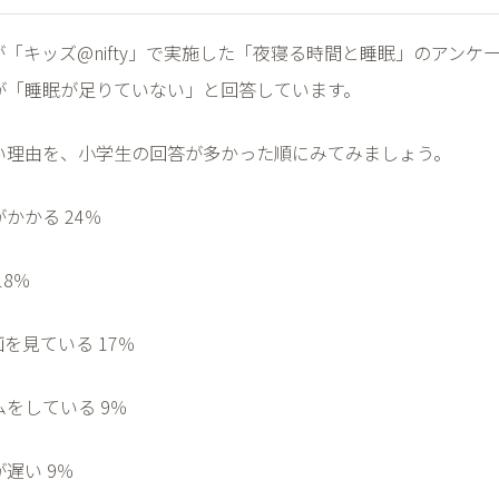
が「キッズ
@nifty
」で実施した「夜寝る時間と睡眠」のアンケ
が「睡眠が足りていない」と回答しています。
い理由を、小学生の回答が多かった順にみてみましょう。
がかかる
24
％
18
％
画を見ている
17
％
ムをしている
9
％
が遅い
9
％