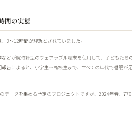
時間の実態
は、
9
～
12
時間が理想とされていました。
学などが腕時計型のウェアラブル端末を使用して、子どもたち
間報告によると、小学生～高校生まで、すべての年代で睡眠が
。
のデータを集める予定のプロジェクトですが、
2024
年春、
770