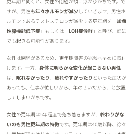
更年期と聞くと、女性の閉経が頭に浮かびがちです。で
すが、男性も
年々ホルモンが減少
していきます。男性ホ
ルモンであるテストステロンが減少する更年期を「
加齢
性腺機能低下症
」もしくは「
LOH
症候群
」と呼び、誰に
でも起きる可能性があります。
女性は閉経があるため、更年期障害の兆候へ早めに気付
けます。一方、
身体に明らかな変化が起こらない男性
は、
眠れなかったり
、
疲れやすかったり
といった症状が
あっても、仕事が忙しいから、年のせいだから、と放置
してしまいがちです。
女性の更年期は
5
年程度で落ち着きますが、
終わりがな
いのも男性更年期の特徴
です。更年期は
40
歳以降、徐々