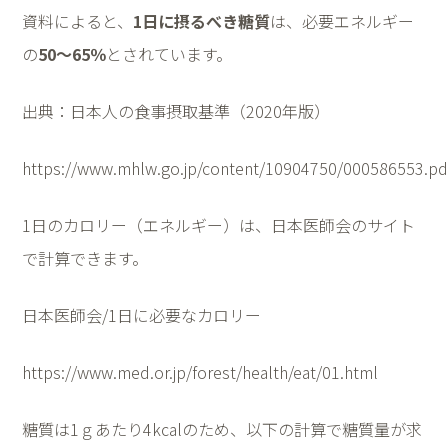
資料によると、
1
日に摂るべき糖質
は、必要エネルギー
の
50
～
65
％
とされています。
出典：日本人の食事摂取基準（
2020
年版）
https://www.mhlw.go.jp/content/10904750/000586553.pd
1
日のカロリー（エネルギー）は、日本医師会のサイト
で計算できます。
日本医師会
/1
日に必要なカロリー
https://www.med.or.jp/forest/health/eat/01.html
糖質は
1
ｇあたり
4kcal
のため、以下の計算で糖質量が求