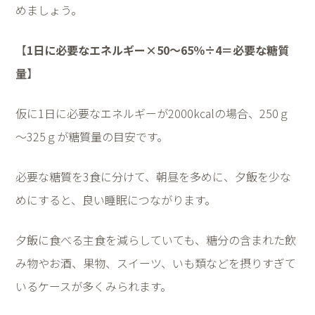
めましょう。
【
1
日に必要なエネルギー
×50
～
65
％
÷4
＝必要な糖質
量
】
仮に
1
日に必要なエネルギーが
2000kcal
の場合、
250
ｇ
～
325
ｇが糖質量の目安です。
必要な糖質を
3
食に分けて、朝昼を多めに、夕飯を少な
めにすると、良い睡眠につながります。
夕飯に食べる主食を減らしていても、糖分の含まれた飲
み物やお酒、果物、スイーツ、いも類などを摂りすぎて
いるケースが多くみられます。